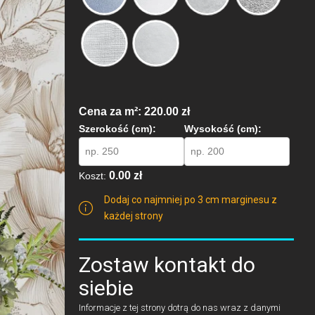
Cena za m²: 220.00 zł
Szerokość (cm):
Wysokość (cm):
0.00 zł
Koszt:
Dodaj co najmniej po 3 cm marginesu z
każdej strony
Zostaw kontakt do
siebie
Informacje z tej strony dotrą do nas wraz z danymi